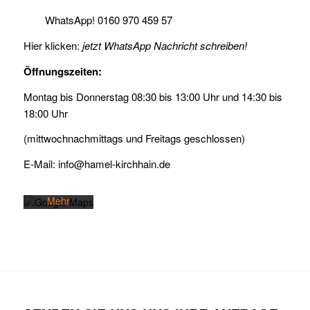
WhatsApp!
0160 970 459 57
Hier klicken:
jetzt WhatsApp Nachricht schreiben!
Öffnungszeiten:
Mit dem
Montag bis Donnerstag 08:30 bis 13:00 Uhr und 14:30 bis
Laden der
18:00 Uhr
Karte
akzeptieren
(mittwochnachmittags und Freitags geschlossen)
Sie die
Datenschutzerklärung
E-Mail:
info@hamel-kirchhain.de
von
Google.
Mehr
erfahren
Karte
laden
Google
Maps immer