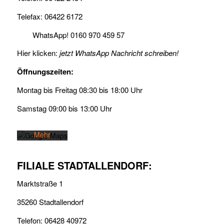
Telefax: 06422 6172
WhatsApp!
0160 970 459 57
Hier klicken:
jetzt WhatsApp Nachricht schreiben!
Mit dem
Laden der
Öffnungszeiten:
Karte
akzeptieren
Montag bis Freitag 08:30 bis 18:00 Uhr
Sie die
Datenschutzerklärung
Samstag 09:00 bis 13:00 Uhr
von
Google.
Mehr
erfahren
FILIALE STADTALLENDORF:
Karte
laden
Marktstraße 1
Google
35260 Stadtallendorf
Maps immer
entsperren
Telefon: 06428 40972