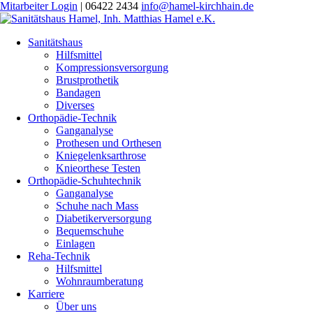
Mitarbeiter Login
|
06422 2434
info@hamel-kirchhain.de
Sanitätshaus
Hilfsmittel
Kompressionsversorgung
Brustprothetik
Bandagen
Diverses
Orthopädie-Technik
Ganganalyse
Prothesen und Orthesen
Kniegelenksarthrose
Knieorthese Testen
Orthopädie-Schuhtechnik
Ganganalyse
Schuhe nach Mass
Diabetikerversorgung
Bequemschuhe
Einlagen
Reha-Technik
Hilfsmittel
Wohnraumberatung
Karriere
Über uns